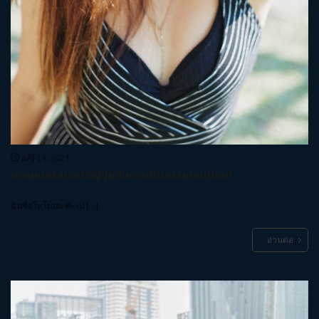
6月 14, 2021
เทรนเนอร์สาวชาวญี่ปุ่นกับการเป็นภรรยาหนุ่มไทย
ฉันชื่อโทโมเอะค่ะ เป […]
อ่านต่อ