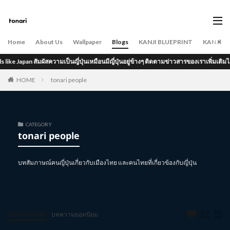
Home
About Us
Wallpaper
Blogs
KANJI BLUEPRINT
KANJI B
an สัมผัสความเป็นญี่ปุ่นเหมือนมีญี่ปุ่นอยู่ข้างๆ ติดตามข่าวสารของเราเพิ่มเติมได้ที่นี่เลย
HOME
tonari people
CATEGORY
tonari people
บทสัมภาษณ์คนญี่ปุ่นเกี่ยวกับเมืองไทย และคนไทยที่เกี่ยวข้องกับญี่ปุ่น
บทความล่าสุด
บทความยอดนิยม