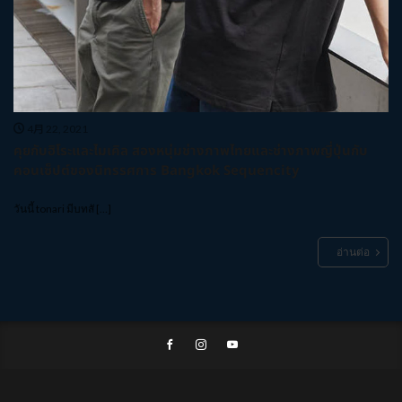
4月 22, 2021
คุยกับฮิโระและไมเคิล สองหนุ่มช่างภาพไทยและช่างภาพญี่ปุ่นกับ
คอนเซ็ปต์ของนิทรรศการ Bangkok Sequencity
วันนี้ tonari มีบทสั […]
อ่านต่อ