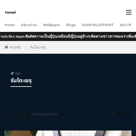
Home
About Us
Wallpaper
Blogs
KANJI BLUEPRINT
KANJI B
 like Japan สัมผัสความเป็นญี่ปุ่นเหมือนมีญี่ปุ่นอยู่ข้างๆ ติดตามข่าวสารของเราเพิ่มเติมได้ที
HOME
รันโดะเซรุ
TAG
รันโดะเซรุ
บทความล่าสุด
บทความยอดนิยม