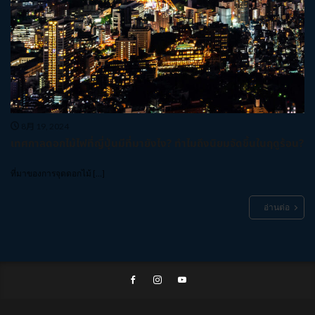
8月 19, 2024
เทศกาลดอกไม้ไฟที่ญี่ปุ่นมีที่มายังไง? ทำไมถึงนิยมจัดขึ้นในฤดูร้อน?
ที่มาของการจุดดอกไม้ […]
อ่านต่อ